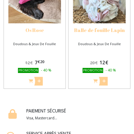
Os Rose
Balle de fouille Lapin
Doudous & Jeux De Fouille
Doudous & Jeux De Fouille
€
20
7
12
€
12
€
20
€
-
40
%
-
40
%
PROMOTION
PROMOTION
PAIEMENT SÉCURISÉ
Visa, Mastercard...