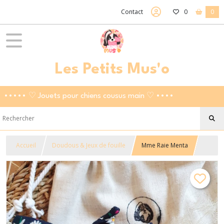
Contact
0
0
Les Petits Mus'o
••••• ♡ Jouets pour chiens cousus main ♡ ••••
Accueil
Doudous & Jeux de fouille
Mme Raie Menta