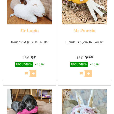
Mr Lapin
Mr Poussin
Doudous & Jeux De Fouille
Doudous & Jeux De Fouille
€
60
9
€
9
15
€
16
€
-
40
%
-
40
%
PROMOTION
PROMOTION