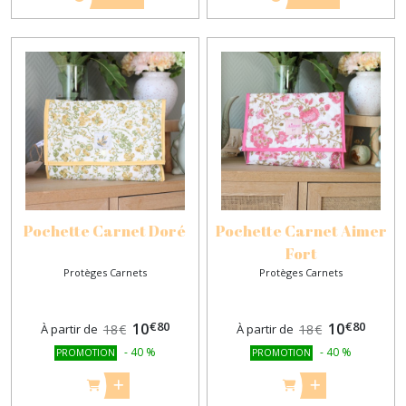
Pochette Carnet Doré
Pochette Carnet Aimer
Fort
Protèges Carnets
Protèges Carnets
€
80
€
80
10
10
À partir de
18
€
À partir de
18
€
-
40
%
-
40
%
PROMOTION
PROMOTION