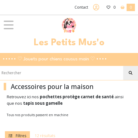
Fermer
Contact
0
0
FILTRES
Tous
Les Petits Mus'o
les
produits
Accessoires
••••• ♡ Jouets pour chiens cousus main ♡ ••••
pour
la
maison
Accessoires pour la maison
Protèges
Retrouvez ici nos
pochettes protège carnet de santé
ainsi
carnets
que nos
tapis sous gamelle
(6)
Tous nos produits passent en machine
Tapis
pour
gamelles
Filtres
12 résultats