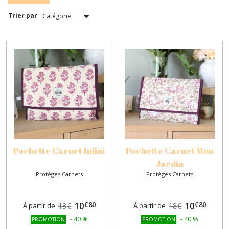
(6)
Trier par
Afficher
les
résultats
Pochette Carnet Infini
Pochette Carnet Mon
Jardin
Protèges Carnets
Protèges Carnets
€
80
€
80
10
10
À partir de
18
€
À partir de
18
€
-
40
%
-
40
%
PROMOTION
PROMOTION