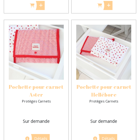
Pochette pour carnet
Pochette pour carnet
Aster
Hellébore
Protèges Carnets
Protèges Carnets
Sur demande
Sur demande
Détails
Détails