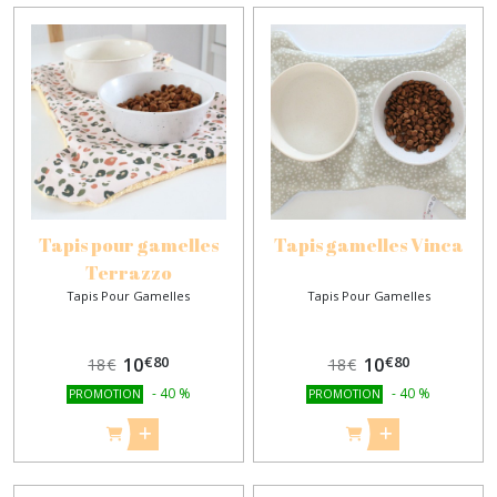
Tapis pour gamelles
Tapis gamelles Vinca
Terrazzo
Tapis Pour Gamelles
Tapis Pour Gamelles
€
80
€
80
10
10
18
€
18
€
-
40
%
-
40
%
PROMOTION
PROMOTION