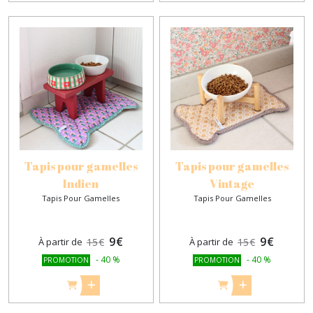
Tapis pour gamelles
Tapis pour gamelles
Indien
Vintage
Tapis Pour Gamelles
Tapis Pour Gamelles
9
€
9
€
À partir de
15
€
À partir de
15
€
-
40
%
-
40
%
PROMOTION
PROMOTION