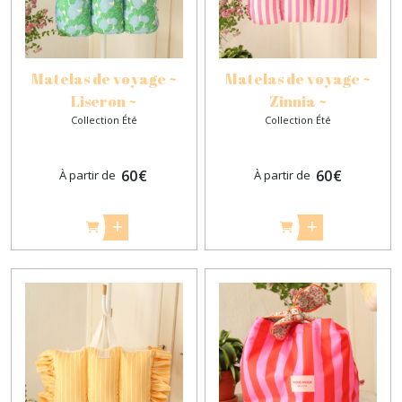
Matelas de voyage ~
Matelas de voyage ~
Liseron ~
Zinnia ~
Collection Été
Collection Été
60
€
60
€
À partir de
À partir de