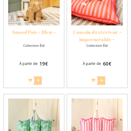
Snood Pois ~ Bleu ~
Coussin d'extérieur ~
imperméable ~
Collection Été
Collection Été
19
€
60
€
À partir de
À partir de