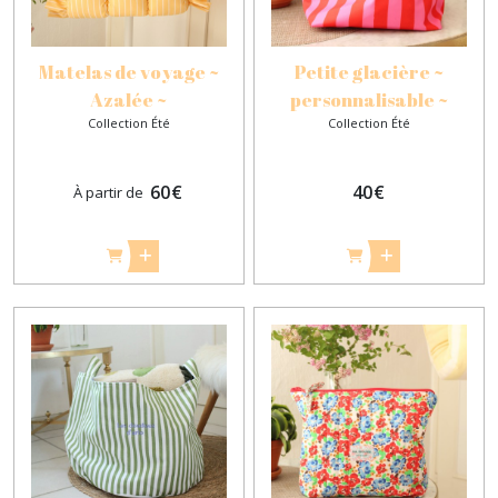
Matelas de voyage ~
Petite glacière ~
Azalée ~
personnalisable ~
Collection Été
Collection Été
60
€
40
€
À partir de