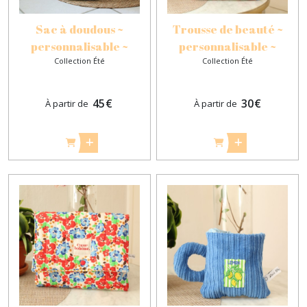
Sac à doudous ~
Trousse de beauté ~
personnalisable ~
personnalisable ~
Collection Été
Collection Été
45
€
30
€
À partir de
À partir de