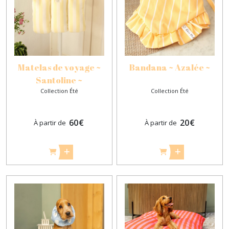
Matelas de voyage ~
Bandana ~ Azalée ~
Santoline ~
Collection Été
Collection Été
60
€
20
€
À partir de
À partir de