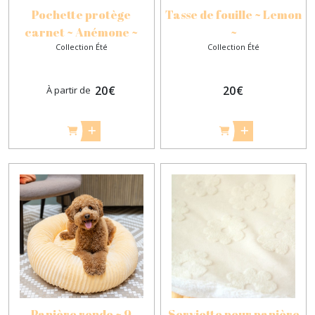
Pochette protège
Tasse de fouille ~ Lemon
carnet ~ Anémone ~
~
Collection Été
Collection Été
20
€
20
€
À partir de
Panière ronde ~ 9
Serviette pour panière