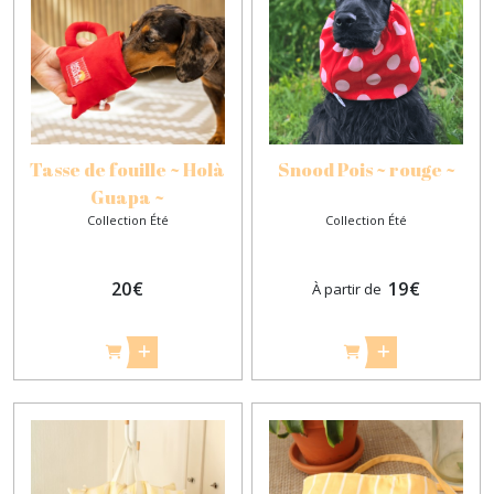
Tasse de fouille ~ Holà
Snood Pois ~ rouge ~
Guapa ~
Collection Été
Collection Été
20
€
19
€
À partir de