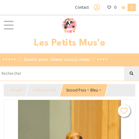
Contact
0
0
Les Petits Mus'o
••••• ♡ Jouets pour chiens cousus main ♡ ••••
Accueil
Collection Été
Snood Pois ~ Bleu ~