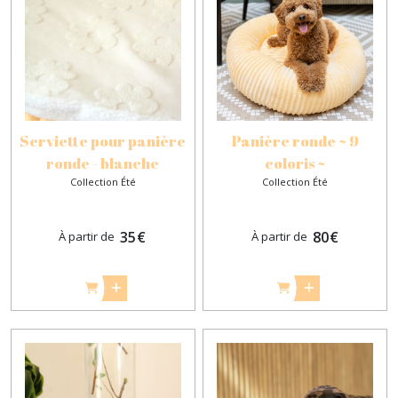
Serviette pour panière
Panière ronde ~ 9
ronde - blanche
coloris ~
Collection Été
Collection Été
35
€
80
€
À partir de
À partir de