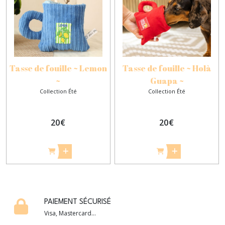
Tasse de fouille ~ Lemon
Tasse de fouille ~ Holà
~
Guapa ~
Collection Été
Collection Été
20
€
20
€
PAIEMENT SÉCURISÉ
Visa, Mastercard...