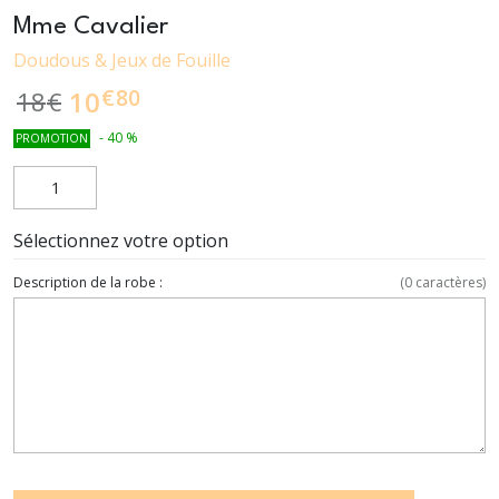
Mme Cavalier
Doudous & Jeux de Fouille
€
80
10
18
€
-
40
%
PROMOTION
Sélectionnez votre option
Description de la robe :
(
0
caractères)