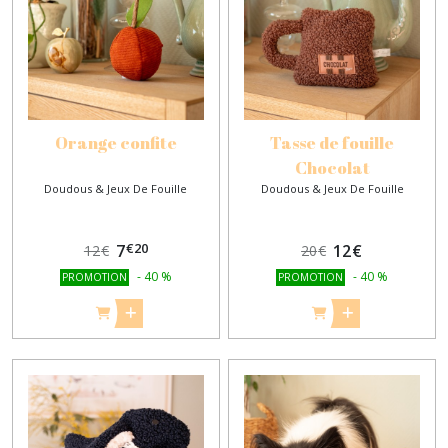
Orange confite
Tasse de fouille
Chocolat
Doudous & Jeux De Fouille
Doudous & Jeux De Fouille
€
20
7
12
€
12
€
20
€
-
40
%
-
40
%
PROMOTION
PROMOTION