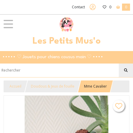
Contact
0
0
Les Petits Mus'o
••••• ♡ Jouets pour chiens cousus main ♡ ••••
Accueil
Doudous & Jeux de fouille
Mme Cavalier