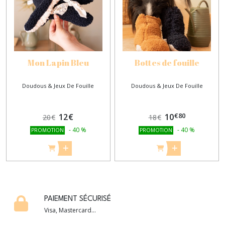
Mon Lapin Bleu
Bottes de fouille
Doudous & Jeux De Fouille
Doudous & Jeux De Fouille
€
80
12
€
10
20
€
18
€
-
40
%
-
40
%
PROMOTION
PROMOTION
PAIEMENT SÉCURISÉ
Visa, Mastercard...