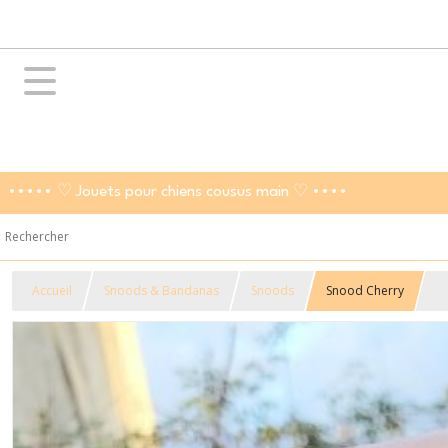
••••• ♡ Jouets pour chiens cousus main ♡ ••••
Accueil
Snoods & Bandanas
Snoods
Snood Cherry