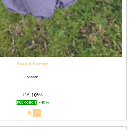
Snood Parme
Snoods
€
80
10
18
€
-
40
%
PROMOTION