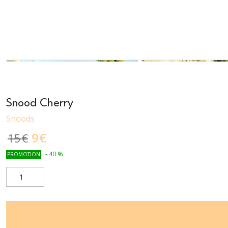
Snood Cherry
Snoods
9
€
15
€
-
40
%
PROMOTION