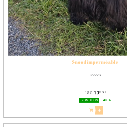
Snood imperméable
Snoods
€
80
10
18
€
-
40
%
PROMOTION