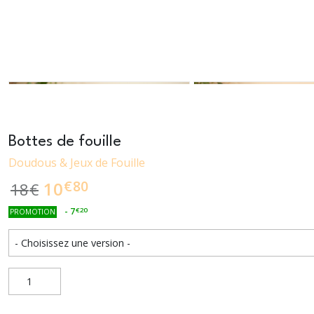
Bottes de fouille
Doudous & Jeux de Fouille
€
80
10
18
€
-
7
€
20
PROMOTION