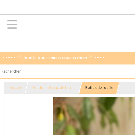
••••• ♡ Jouets pour chiens cousus main ♡ ••••
Accueil
Doudous & Jeux de fouille
Bottes de fouille