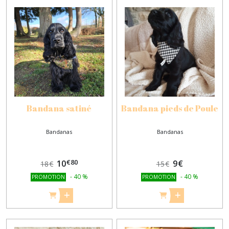
Bandana satiné
Bandana pieds de Poule
Bandanas
Bandanas
€
80
10
9
€
18
€
15
€
-
40
%
-
40
%
PROMOTION
PROMOTION