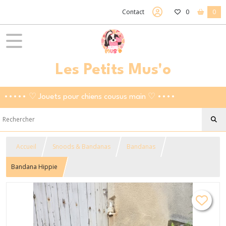
Contact
0
0
Les Petits Mus'o
••••• ♡ Jouets pour chiens cousus main ♡ ••••
Accueil
Snoods & Bandanas
Bandanas
Bandana Hippie