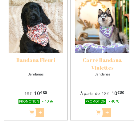
Bandana Fleuri
Carré Bandana
Violettes
Bandanas
Bandanas
€
80
€
80
10
10
18
€
À partir de
18
€
-
40
%
-
40
%
PROMOTION
PROMOTION