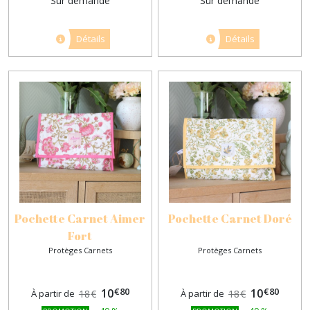
Sur demande
Sur demande
Détails
Détails
Pochette Carnet Aimer
Pochette Carnet Doré
Fort
Protèges Carnets
Protèges Carnets
€
80
€
80
10
10
À partir de
18
€
À partir de
18
€