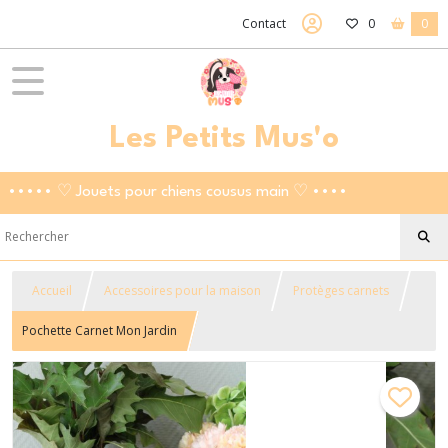
Contact
0
0
Les Petits Mus'o
••••• ♡ Jouets pour chiens cousus main ♡ ••••
Accueil
Accessoires pour la maison
Protèges carnets
Pochette Carnet Mon Jardin