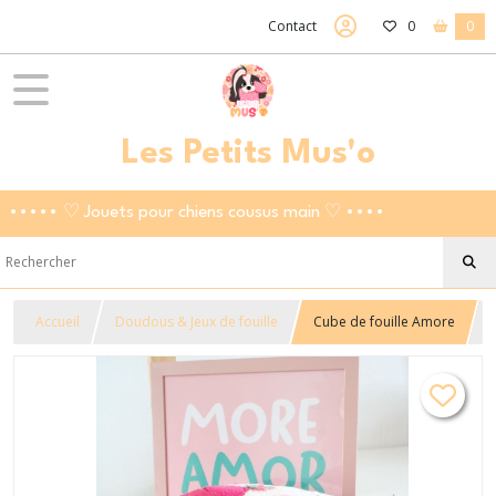
Contact
0
0
Les Petits Mus'o
••••• ♡ Jouets pour chiens cousus main ♡ ••••
Accueil
Doudous & Jeux de fouille
Cube de fouille Amore