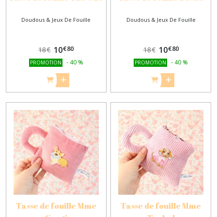
Doudous & Jeux De Fouille
Doudous & Jeux De Fouille
€
80
€
80
10
10
18
€
18
€
-
40
%
-
40
%
PROMOTION
PROMOTION
Tasse de fouille Mme
Tasse de fouille Mme