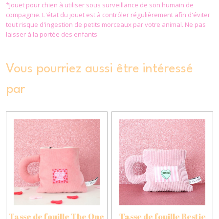
*Jouet pour chien à utiliser sous surveillance de son humain de
compagnie. L'état du jouet est à contrôler régulièrement afin d'éviter
tout risque d'ingestion de petits morceaux par votre animal. Ne pas
laisser à la portée des enfants
Vous pourriez aussi être intéressé
par
Tasse de fouille The One
Tasse de fouille Bestie