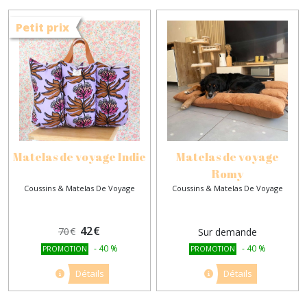
Petit prix
Matelas de voyage Indie
Matelas de voyage
Romy
Coussins & Matelas De Voyage
Coussins & Matelas De Voyage
42
€
70
€
Sur demande
-
40
%
-
40
%
PROMOTION
PROMOTION
Détails
Détails