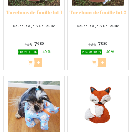
Torchons de fouille lot 1
Torchons de fouille lot 2
Doudous & Jeux De Fouille
Doudous & Jeux De Fouille
€
80
€
80
7
7
13
€
13
€
-
40
%
-
40
%
PROMOTION
PROMOTION