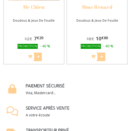
Mr Chien
Mme Renard
Doudous & Jeux De Fouille
Doudous & Jeux De Fouille
€
20
€
80
7
10
12
€
18
€
-
40
%
-
40
%
PROMOTION
PROMOTION
PAIEMENT SÉCURISÉ
Visa, Mastercard...
SERVICE APRÈS VENTE
A votre écoute
TRANSPORTEUR PRIVÉ