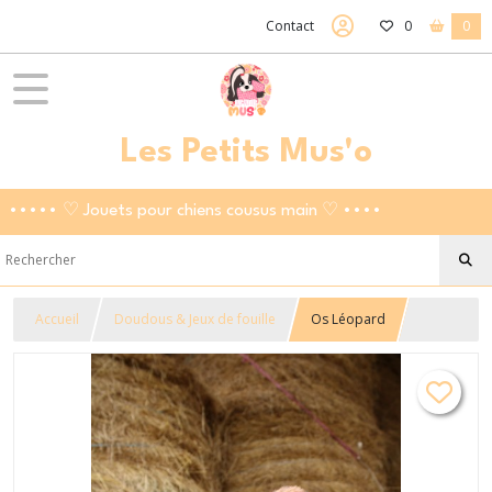
Contact
0
0
Les Petits Mus'o
••••• ♡ Jouets pour chiens cousus main ♡ ••••
Accueil
Doudous & Jeux de fouille
Os Léopard