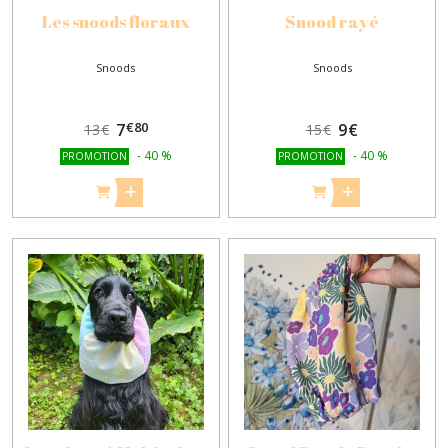
Les snoods floraux
Snood rayé
Snoods
Snoods
€
80
7
9
€
13
€
15
€
-
40
%
-
40
%
PROMOTION
PROMOTION