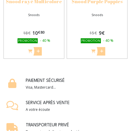
Snood rayé Multicolore
Snood Purple Poppies
Snoods
Snoods
€
80
10
9
€
18
€
15
€
-
40
%
-
40
%
PROMOTION
PROMOTION
PAIEMENT SÉCURISÉ
Visa, Mastercard...
SERVICE APRÈS VENTE
A votre écoute
TRANSPORTEUR PRIVÉ