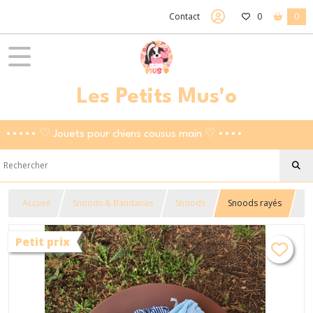
Contact
0
0
Les Petits Mus'o
••••• ♡ Jouets pour chiens cousus main ♡ ••••
Accueil
Snoods & Bandanas
Snoods
Snoods rayés
Petit prix