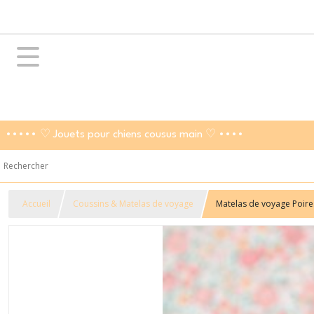
••••• ♡ Jouets pour chiens cousus main ♡ ••••
Accueil
Coussins & Matelas de voyage
Matelas de voyage Poire