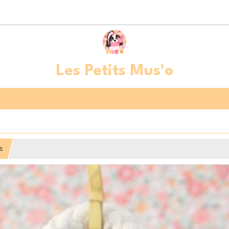
Les Petits Mus'o
s