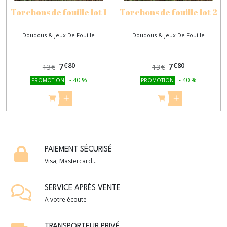
Torchons de fouille lot 1
Torchons de fouille lot 2
Doudous & Jeux De Fouille
Doudous & Jeux De Fouille
€
80
€
80
7
7
13
€
13
€
-
40
%
-
40
%
PROMOTION
PROMOTION
PAIEMENT SÉCURISÉ
Visa, Mastercard...
SERVICE APRÈS VENTE
A votre écoute
TRANSPORTEUR PRIVÉ