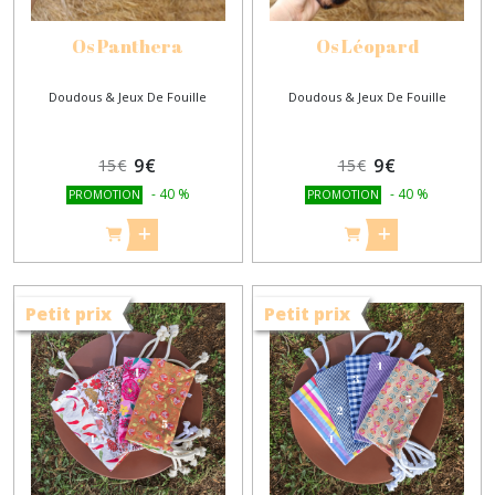
Os Panthera
Os Léopard
Doudous & Jeux De Fouille
Doudous & Jeux De Fouille
9
€
9
€
15
€
15
€
-
40
%
-
40
%
PROMOTION
PROMOTION
Petit prix
Petit prix