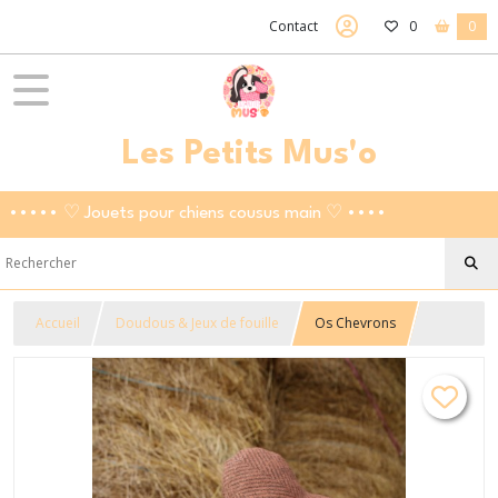
Contact
0
0
Les Petits Mus'o
••••• ♡ Jouets pour chiens cousus main ♡ ••••
Accueil
Doudous & Jeux de fouille
Os Chevrons