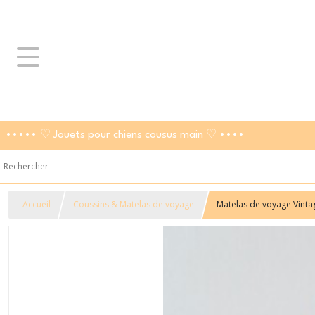
••••• ♡ Jouets pour chiens cousus main ♡ ••••
Accueil
Coussins & Matelas de voyage
Matelas de voyage Vinta